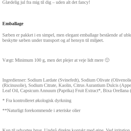
Glædelig jul fra mig til dig – uden alt det fancy!
Emballage
Sæben er pakket i en simpel, men elegant emballage bestående af ubleg
beskytte sæben under transport og af hensyn til miljøet.
Vægt: Minimum 100 g, men det plejer at veje lidt mere 🙂
Ingredienser: Sodium Lardate (Svinefedt), Sodium Olivate (Oliveno
(Ricinusolie), Sodium Citrate, Kaolin, Citrus Aurantium Dulcis (Ap
Leaf Oil, Capsicum Annuum (Paprika) Fruit Extract*, Bixa Orellana
* Fra kontrolleret økologisk dyrkning
**Naturligt forekommende i æteriske olier
Kun til udvortes brug. Undgå direkte kontakt med øjne. Ved irritation,