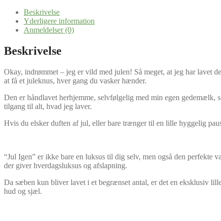
Beskrivelse
Yderligere information
Anmeldelser (0)
Beskrivelse
Okay, indrømmet – jeg er vild med julen! Så meget, at jeg har lavet de
at få et juleknus, hver gang du vasker hænder.
Den er håndlavet herhjemme, selvfølgelig med min egen gedemælk, som
tilgang til alt, hvad jeg laver.
Hvis du elsker duften af jul, eller bare trænger til en lille hyggelig pa
“Jul Igen” er ikke bare en luksus til dig selv, men også den perfek
der giver hverdagsluksus og afslapning.
Da sæben kun bliver lavet i et begrænset antal, er det en eksklusiv lil
hud og sjæl.