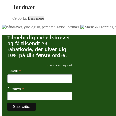
Jordnær
69,00
kr.
Læs mere
Jordnær
Tilmeld dig nyhedsbrevet
og få tilsendt en
rabatkode, der giver dig
10% på din første ordre.
*
indicates required
*
E-mail
*
Fornavn