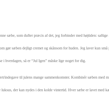
nne sæbe, som dufter præcis af det, jeg forbinder med højtiden: saftige
 gør sæben dejligt cremet og skånsom for huden. Jeg laver kun små po
use i hverdagen, så er “Jul Igen” måske lige noget for dig.
te vært/indegave til julens mange sammenkomster. Kombinér sæben med 
le luksus, der kan nydes i den kolde vintertid. Hver sæbe er lavet med kæ