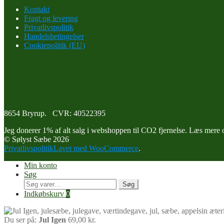
Kontakt
Fragt og levering
Privatlivspolitik
Handelsbetingelser
Cookiepolitik (EU)
8654 Bryrup. CVR: 40522395
Jeg donerer 1% af alt salg i webshoppen til CO2 fjernelse. Læs mere o
© Sølyst Sæbe 2026
Privatlivspolitik
Lavet med WooCommerce
.
Min konto
Søg
Søg
Søg
efter:
Indkøbskurv
0
Du ser på:
Jul Igen
69,00
kr.