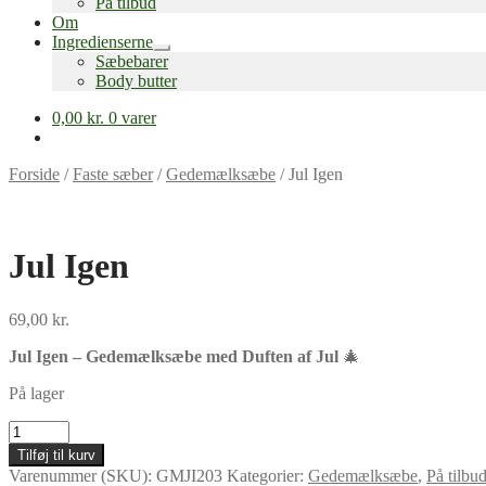
På tilbud
Om
Ingredienserne
Udfold
Sæbebarer
undermenu
Body butter
0,00
kr.
0 varer
Forside
/
Faste sæber
/
Gedemælksæbe
/
Jul Igen
Jul Igen
69,00
kr.
Jul Igen – Gedemælksæbe med Duften af Jul
🎄
På lager
Jul
Igen
Tilføj til kurv
antal
Varenummer (SKU):
GMJI203
Kategorier:
Gedemælksæbe
,
På tilbu