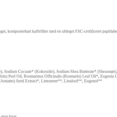
et, komposterbart kaffefilter med en ubleget FSC-certificeret papirlab
lie), Sodium Cocoate* (Kokosolie), Sodium Shea Butterate* (Sheasmør
pelsin) Peel Oil, Rosmarinus Officinalis (Rosmarin) Leaf Oil*, Eugen
 (Annatto) Seed Extract*, Limonene**, Linalool**, Eugenol**
 stop brug.