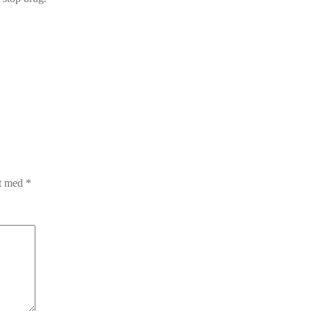
et med
*