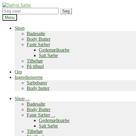
Spring
Spring
til
til
Søg
Søg
navigation
indhold
efter:
Menu
Shop
Badesalte
Body Butter
Faste Sæber
Gedemælksæbe
Salt Sæbe
Tilbehør
På tilbud
Om
Ingredienserne
Sæbebarer
Body butter
Shop
Udfold
Badesalte
undermenu
Body Butter
Faste Sæber
Udfold
Gedemælksæbe
undermenu
Salt Sæbe
Tilbehør