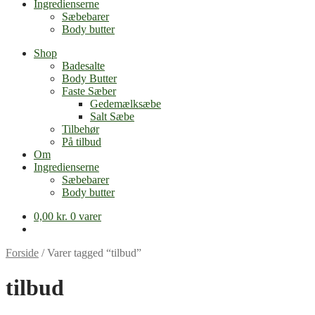
Ingredienserne
Sæbebarer
Body butter
Shop
Badesalte
Body Butter
Faste Sæber
Gedemælksæbe
Salt Sæbe
Tilbehør
På tilbud
Om
Ingredienserne
Sæbebarer
Body butter
0,00
kr.
0 varer
Forside
/
Varer tagged “tilbud”
tilbud