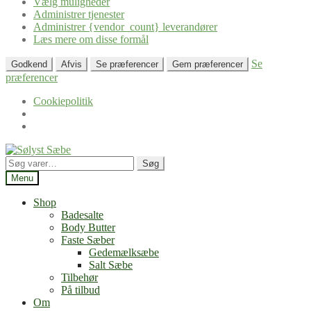
Vælg muligheder
Administrer tjenester
Administrer {vendor_count} leverandører
Læs mere om disse formål
Se
Godkend
Afvis
Se præferencer
Gem præferencer
præferencer
Cookiepolitik
Spring
Spring
til
til
Søg
Søg
navigation
indhold
efter:
Menu
Shop
Badesalte
Body Butter
Faste Sæber
Gedemælksæbe
Salt Sæbe
Tilbehør
På tilbud
Om