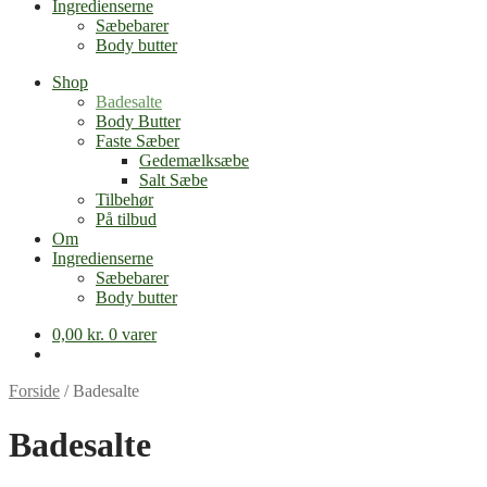
Ingredienserne
Sæbebarer
Body butter
Shop
Badesalte
Body Butter
Faste Sæber
Gedemælksæbe
Salt Sæbe
Tilbehør
På tilbud
Om
Ingredienserne
Sæbebarer
Body butter
0,00
kr.
0 varer
Forside
/
Badesalte
Badesalte