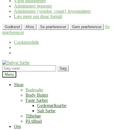
Vælg muligheder
Administrer tjenester
Administrer {vendor_count} leverandører
Læs mere om disse formål
Se
Godkend
Afvis
Se præferencer
Gem præferencer
præferencer
Cookiepolitik
Spring
Spring
til
til
Søg
Søg
navigation
indhold
efter:
Menu
Shop
Badesalte
Body Butter
Faste Sæber
Gedemælksæbe
Salt Sæbe
Tilbehør
På tilbud
Om