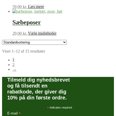
59,00
kr.
Læs mere
Sæbeposer
Dette
29,00
kr.
Vælg muligheder
vare
har
flere
Viser 1–12 af 15 resultater
varianter.
Mulighederne
1
kan
2
vælges
→
på
varesiden
Tilmeld dig nyhedsbrevet
og få tilsendt en
rabatkode, der giver dig
10% på din første ordre.
*
indicates required
*
E-mail