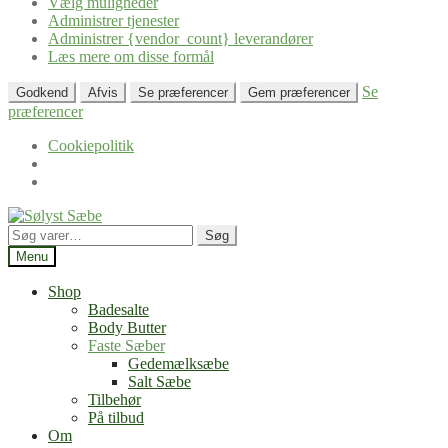
Vælg muligheder
Administrer tjenester
Administrer {vendor_count} leverandører
Læs mere om disse formål
Se
Godkend
Afvis
Se præferencer
Gem præferencer
præferencer
Cookiepolitik
Spring
Spring
til
til
Søg
Søg
navigation
indhold
efter:
Menu
Shop
Badesalte
Body Butter
Faste Sæber
Gedemælksæbe
Salt Sæbe
Tilbehør
På tilbud
Om