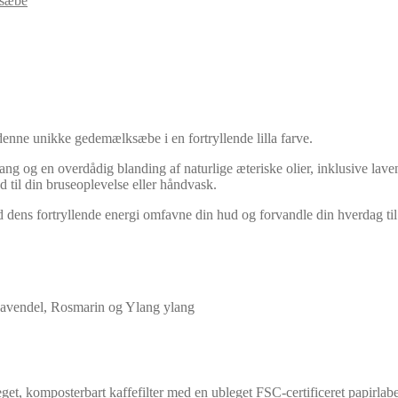
sæbe
nne unikke gedemælksæbe i en fortryllende lilla farve.
g og en overdådig blanding af naturlige æteriske olier, inklusive lave
 til din bruseoplevelse eller håndvask.
dens fortryllende energi omfavne din hud og forvandle din hverdag til 
Lavendel, Rosmarin og Ylang ylang
et, komposterbart kaffefilter med en ubleget FSC-certificeret papirlab