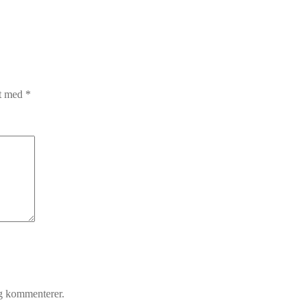
et med
*
eg kommenterer.