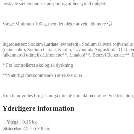
beskytte sæben under transport og af hensyn til miljøet.
Vægt: Minimum 100 g, men det plejer at veje lidt mere 🙂
Ingredienser: Sodium Lardate (svinefedt), Sodium Olivate (olivenol
(ricinusolie), Sodium Citrate, Kaolin, Lavandula Angustifolia Oil (la
(alkannarod udtræk), Limonene**, Linalool**, Benzyl Benzoate**, Be
* Fra kontrolleret økologisk dyrkning
**Naturligt forekommende i æteriske olier
Kun til udvortes brug. Undgå direkte kontakt med øjne. Ved irritation,
Yderligere information
Vægt
0,15 kg
Størrelse
2,5 × 6 × 8 cm