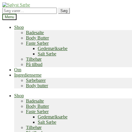
Spring
Spring
til
til
Søg
Søg
navigation
indhold
efter:
Menu
Shop
Badesalte
Body Butter
Faste Sæber
Gedemælksæbe
Salt Sæbe
Tilbehør
På tilbud
Om
Ingredienserne
Sæbebarer
Body butter
Shop
Badesalte
Body Butter
Faste Sæber
Gedemælksæbe
Salt Sæbe
Tilbehør