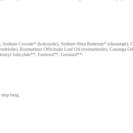
ie), Sodium Cocoate* (kokosolie), Sodium Shea Butterate* (sheasmør)
vendelolie), Rosmarinus Officinalis Leaf Oil (rosmarinolie), Cananga O
nzyl Salicylate**, Farnesol**, Geraniol**.
 stop brug.