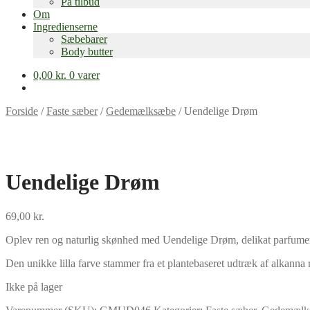
På tilbud
Om
Ingredienserne
Sæbebarer
Body butter
0,00
kr.
0 varer
Forside
/
Faste sæber
/
Gedemælksæbe
/
Uendelige Drøm
Uendelige Drøm
69,00
kr.
Oplev ren og naturlig skønhed med Uendelige Drøm, delikat parfumere
Den unikke lilla farve stammer fra et plantebaseret udtræk af alkanna 
Ikke på lager