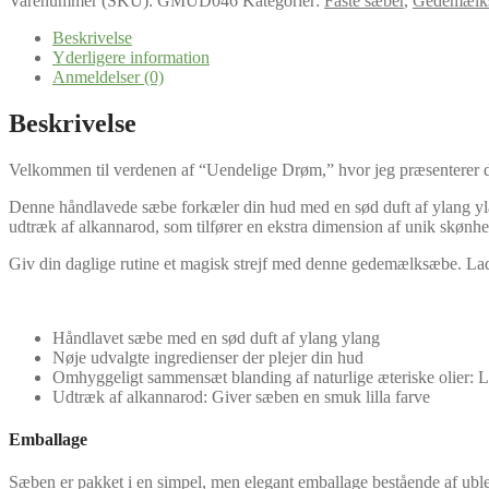
Varenummer (SKU):
GMUD046
Kategorier:
Faste sæber
,
Gedemælk
Beskrivelse
Yderligere information
Anmeldelser (0)
Beskrivelse
Velkommen til verdenen af “Uendelige Drøm,” hvor jeg præsenterer de
Denne håndlavede sæbe forkæler din hud med en sød duft af ylang ylan
udtræk af alkannarod, som tilfører en ekstra dimension af unik skønhed
Giv din daglige rutine et magisk strejf med denne gedemælksæbe. Lad 
Håndlavet sæbe med en sød duft af ylang ylang
Nøje udvalgte ingredienser der plejer din hud
Omhyggeligt sammensæt blanding af naturlige æteriske olier: 
Udtræk af alkannarod: Giver sæben en smuk lilla farve
Emballage
Sæben er pakket i en simpel, men elegant emballage bestående af ubleg