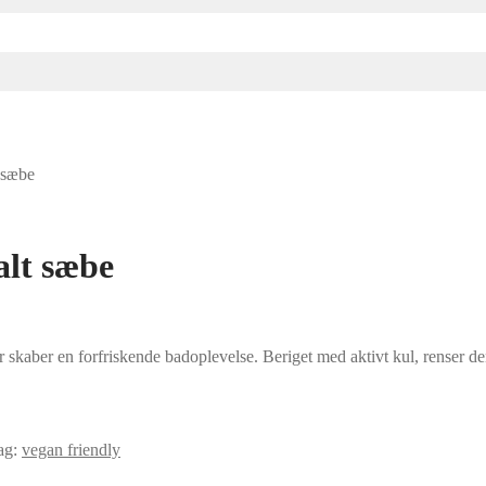
 sæbe
lt sæbe
er skaber en forfriskende badoplevelse. Beriget med aktivt kul, renser d
ag:
vegan friendly