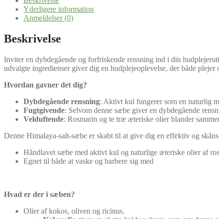
Beskrivelse
Yderligere information
Anmeldelser (0)
Beskrivelse
Inviter en dybdegående og forfriskende rensning ind i din hudplejeruti
udvalgte ingredienser giver dig en hudplejeoplevelse, der både plejer
Hvordan gavner det dig?
Dybdegående rensning
: Aktivt kul fungerer som en naturlig m
Fugtgivende
: Selvom denne sæbe giver en dybdegående rensning
Velduftende
: Rosmarin og te træ æteriske olier blander samme
Denne Himalaya-salt-sæbe er skabt til at give dig en effektiv og skånso
Håndlavet sæbe med aktivt kul og naturlige æteriske olier af ro
Egnet til både at vaske og barbere sig med
Hvad er der i sæben?
Olier af kokos, oliven og ricinus.