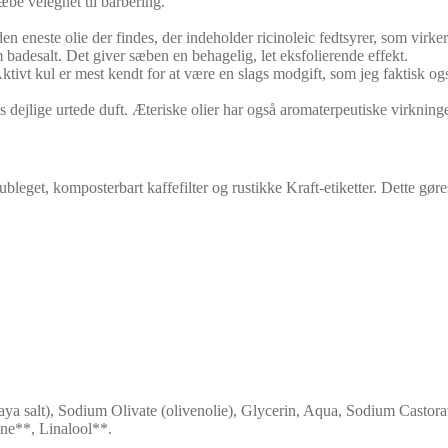
be velegnet til barbering.
r den eneste olie der findes, der indeholder ricinoleic fedtsyrer, som vir
badesalt. Det giver sæben en behagelig, let eksfolierende effekt.
Aktivt kul er mest kendt for at være en slags modgift, som jeg faktisk o
 dejlige urtede duft. Æteriske olier har også aromaterpeutiske virkning
bleget, komposterbart kaffefilter og rustikke Kraft-etiketter. Dette gø
 salt), Sodium Olivate (olivenolie), Glycerin, Aqua, Sodium Castorate*
ene**, Linalool**.