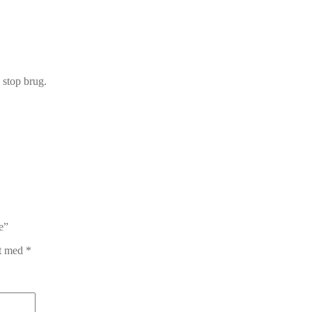
 stop brug.
e”
et med
*