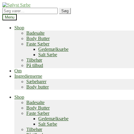
Spring
Spring
til
til
Søg
Søg
navigation
indhold
efter:
Menu
Shop
Badesalte
Body Butter
Faste Sæber
Gedemælksæbe
Salt Sæbe
Tilbehør
På tilbud
Om
Ingredienserne
Sæbebarer
Body butter
Shop
Badesalte
Body Butter
Faste Sæber
Gedemælksæbe
Salt Sæbe
Tilbehør