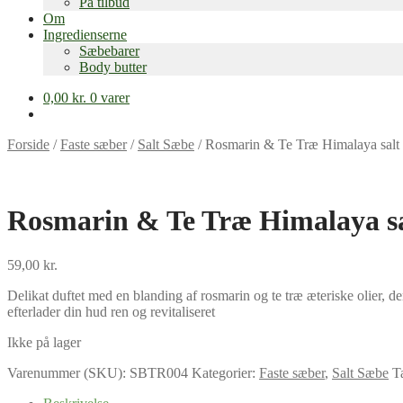
På tilbud
Om
Ingredienserne
Sæbebarer
Body butter
0,00
kr.
0 varer
Forside
/
Faste sæber
/
Salt Sæbe
/
Rosmarin & Te Træ Himalaya salt
Rosmarin & Te Træ Himalaya sa
59,00
kr.
Delikat duftet med en blanding af rosmarin og te træ æteriske olier, d
efterlader din hud ren og revitaliseret
Ikke på lager
Varenummer (SKU):
SBTR004
Kategorier:
Faste sæber
,
Salt Sæbe
T