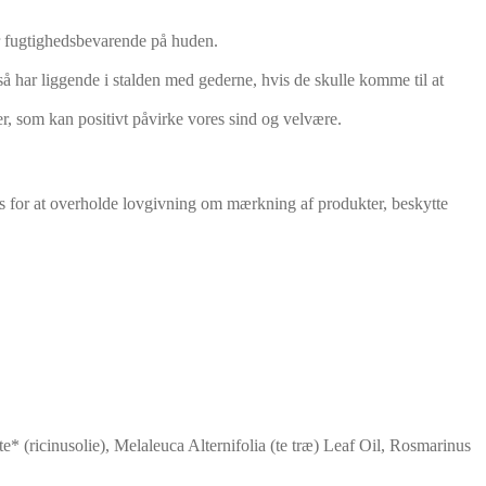
ker fugtighedsbevarende på huden.
gså har liggende i stalden med gederne, hvis de skulle komme til at
er, som kan positivt påvirke vores sind og velvære.
res for at overholde lovgivning om mærkning af produkter, beskytte
 (ricinusolie), Melaleuca Alternifolia (te træ) Leaf Oil, Rosmarinus