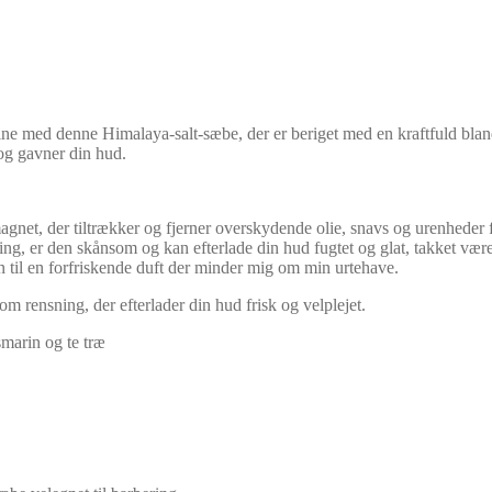
ne med denne Himalaya-salt-sæbe, der er beriget med en kraftfuld blandi
 og gavner din hud.
agnet, der tiltrækker og fjerner overskydende olie, snavs og urenheder 
, er den skånsom og kan efterlade din hud fugtet og glat, takket være
n til en forfriskende duft der minder mig om min urtehave.
m rensning, der efterlader din hud frisk og velplejet.
smarin og te træ