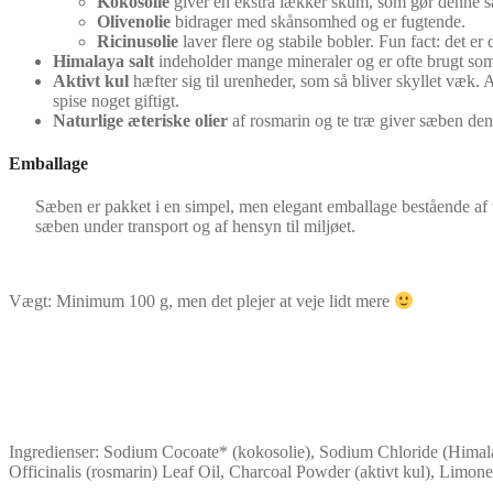
Kokosolie
giver en ekstra lækker skum, som gør denne sæ
Olivenolie
bidrager med skånsomhed og er fugtende.
Ricinusolie
laver flere og stabile bobler. Fun fact: det e
Himalaya salt
indeholder mange mineraler og er ofte brugt som 
Aktivt kul
hæfter sig til urenheder, som så bliver skyllet væk. 
spise noget giftigt.
Naturlige æteriske olier
af rosmarin og te træ giver sæben dens
Emballage
Sæben er pakket i en simpel, men elegant emballage bestående af u
sæben under transport og af hensyn til miljøet.
Vægt: Minimum 100 g, men det plejer at veje lidt mere
Ingredienser: Sodium Cocoate* (kokosolie), Sodium Chloride (Himalaya
Officinalis (rosmarin) Leaf Oil, Charcoal Powder (aktivt kul), Limon