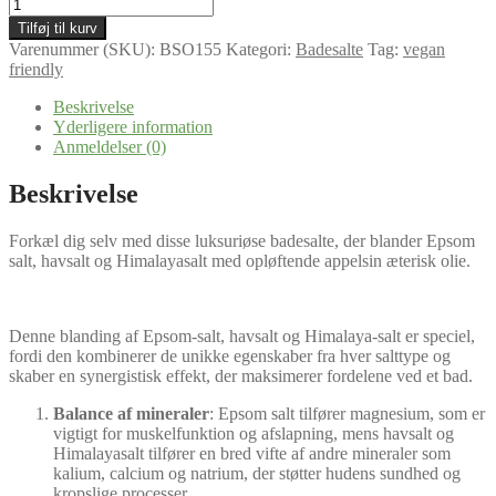
Appelsin
badesalt
Tilføj til kurv
antal
Varenummer (SKU):
BSO155
Kategori:
Badesalte
Tag:
vegan
friendly
Beskrivelse
Yderligere information
Anmeldelser (0)
Beskrivelse
Forkæl dig selv med disse luksuriøse badesalte, der blander Epsom
salt, havsalt og Himalayasalt med opløftende appelsin æterisk olie.
Denne blanding af Epsom-salt, havsalt og Himalaya-salt er speciel,
fordi den kombinerer de unikke egenskaber fra hver salttype og
skaber en synergistisk effekt, der maksimerer fordelene ved et bad.
Balance af mineraler
: Epsom salt tilfører magnesium, som er
vigtigt for muskelfunktion og afslapning, mens havsalt og
Himalayasalt tilfører en bred vifte af andre mineraler som
kalium, calcium og natrium, der støtter hudens sundhed og
kropslige processer.