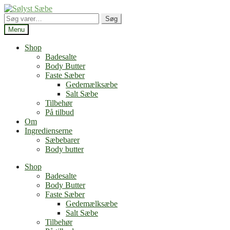
Spring
Spring
til
til
Søg
Søg
navigation
indhold
efter:
Menu
Shop
Badesalte
Body Butter
Faste Sæber
Gedemælksæbe
Salt Sæbe
Tilbehør
På tilbud
Om
Ingredienserne
Sæbebarer
Body butter
Shop
Badesalte
Body Butter
Faste Sæber
Gedemælksæbe
Salt Sæbe
Tilbehør