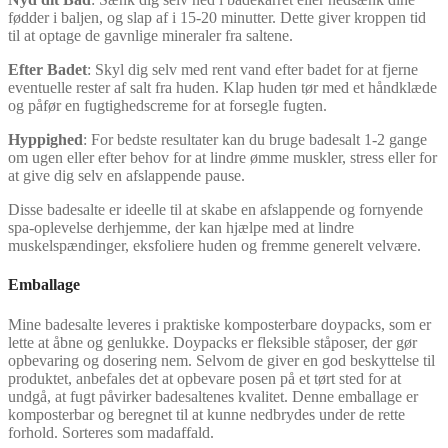
fødder i baljen, og slap af i 15-20 minutter. Dette giver kroppen tid
til at optage de gavnlige mineraler fra saltene.
Efter Badet
: Skyl dig selv med rent vand efter badet for at fjerne
eventuelle rester af salt fra huden. Klap huden tør med et håndklæde
og påfør en fugtighedscreme for at forsegle fugten.
Hyppighed
: For bedste resultater kan du bruge badesalt 1-2 gange
om ugen eller efter behov for at lindre ømme muskler, stress eller for
at give dig selv en afslappende pause.
Disse badesalte er ideelle til at skabe en afslappende og fornyende
spa-oplevelse derhjemme, der kan hjælpe med at lindre
muskelspændinger, eksfoliere huden og fremme generelt velvære.
Emballage
Mine badesalte leveres i praktiske komposterbare doypacks, som er
lette at åbne og genlukke. Doypacks er fleksible ståposer, der gør
opbevaring og dosering nem. Selvom de giver en god beskyttelse til
produktet, anbefales det at opbevare posen på et tørt sted for at
undgå, at fugt påvirker badesaltenes kvalitet. Denne emballage er
komposterbar og beregnet til at kunne nedbrydes under de rette
forhold. Sorteres som madaffald.