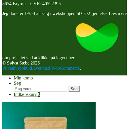
8654 Bryrup. CVR: 40522395
Jeg donerer 1% af alt salg i webshoppen til CO2 fjernelse. Læs mere
om projektet ved at klikke på logoet her:
© Sølyst Sæbe 2026
Privatlivspolitik
Lavet med WooCommerce
.
Min konto
Søg
Søg
Søg
efter:
Indkøbskurv
0