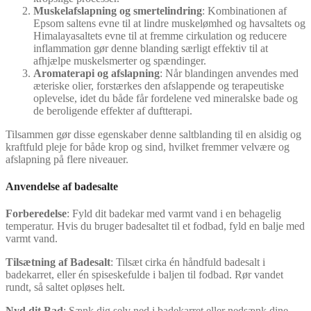
Muskelafslapning og smertelindring
: Kombinationen af
Epsom saltens evne til at lindre muskelømhed og havsaltets og
Himalayasaltets evne til at fremme cirkulation og reducere
inflammation gør denne blanding særligt effektiv til at
afhjælpe muskelsmerter og spændinger.
Aromaterapi og afslapning
: Når blandingen anvendes med
æteriske olier, forstærkes den afslappende og terapeutiske
oplevelse, idet du både får fordelene ved mineralske bade og
de beroligende effekter af duftterapi.
Tilsammen gør disse egenskaber denne saltblanding til en alsidig og
kraftfuld pleje for både krop og sind, hvilket fremmer velvære og
afslapning på flere niveauer.
Anvendelse af badesalte
Forberedelse
: Fyld dit badekar med varmt vand i en behagelig
temperatur. Hvis du bruger badesaltet til et fodbad, fyld en balje med
varmt vand.
Tilsætning af Badesalt
: Tilsæt cirka én håndfuld badesalt i
badekarret, eller én spiseskefulde i baljen til fodbad. Rør vandet
rundt, så saltet opløses helt.
Nyd dit Bad
: Sænk dig selv ned i badekarret eller nedsænk dine